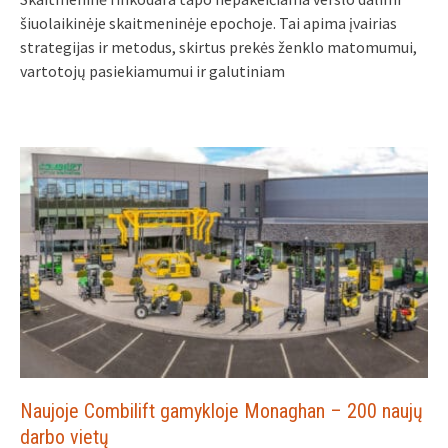
šiuolaikinėje skaitmeninėje epochoje. Tai apima įvairias
strategijas ir metodus, skirtus prekės ženklo matomumui,
vartotojų pasiekiamumui ir galutiniam
Naujoje Combilift gamykloje Monaghan – 200 naujų
darbo vietų