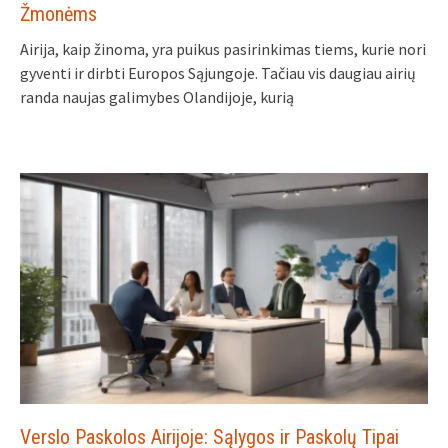
Žmonėms
Airija, kaip žinoma, yra puikus pasirinkimas tiems, kurie nori
gyventi ir dirbti Europos Sąjungoje. Tačiau vis daugiau airių
randa naujas galimybes Olandijoje, kurią
Verslo Paskolos Airijoje: Sąlygos ir Paskolų Tipai