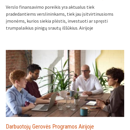
Verslo finansavimo poreikis yra aktualus tiek
pradedantiems verslininkams, tiek jau įsitvirtinusioms
įmonėms, kurios siekia plėstis, investuoti ar spręsti
trumpalaikius pinigų srautų iššūkius. Airijoje
Darbuotojų Gerovės Programos Airijoje