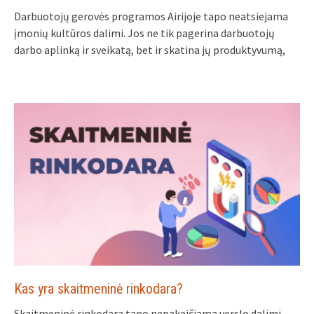
Darbuotojų gerovės programos Airijoje tapo neatsiejama
įmonių kultūros dalimi. Jos ne tik pagerina darbuotojų
darbo aplinką ir sveikatą, bet ir skatina jų produktyvumą,
Kas yra skaitmeninė rinkodara?
Skaitmeninė rinkodara tapo nepakeičiama verslo dalimi