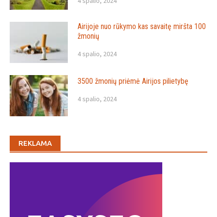
4 spalio, 2024
Airijoje nuo rūkymo kas savaitę miršta 100
žmonių
4 spalio, 2024
3500 žmonių priėmė Airijos pilietybę
4 spalio, 2024
REKLAMA