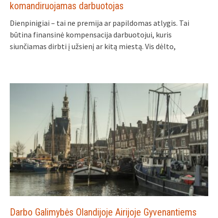
komandiruojamas darbuotojas
Dienpinigiai – tai ne premija ar papildomas atlygis. Tai
būtina finansinė kompensacija darbuotojui, kuris
siunčiamas dirbti į užsienį ar kitą miestą. Vis dėlto,
Darbo Galimybės Olandijoje Airijoje Gyvenantiems