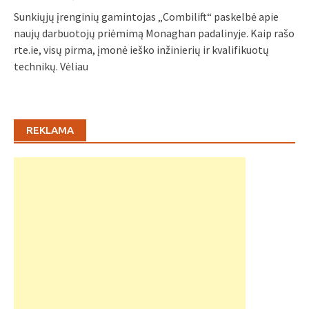
Sunkiųjų įrenginių gamintojas „Combilift“ paskelbė apie
naujų darbuotojų priėmimą Monaghan padalinyje. Kaip rašo
rte.ie, visų pirma, įmonė ieško inžinierių ir kvalifikuotų
technikų. Vėliau
REKLAMA