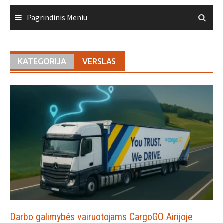
Skip
Pagrindinis Meniu
to
content
KATEGORIJA
VERSLAS
Darbo galimybės vairuotojams CargoGO Airijoje