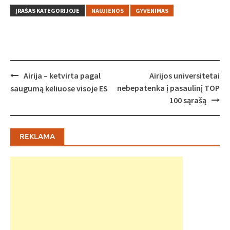
ĮRAŠAS KATEGORIJOJE
NAUJIENOS
GYVENIMAS
Post
Airija – ketvirta pagal
Airijos universitetai
navigation
nebepatenka į pasaulinį TOP
saugumą keliuose visoje ES
100 sąrašą
REKLAMA