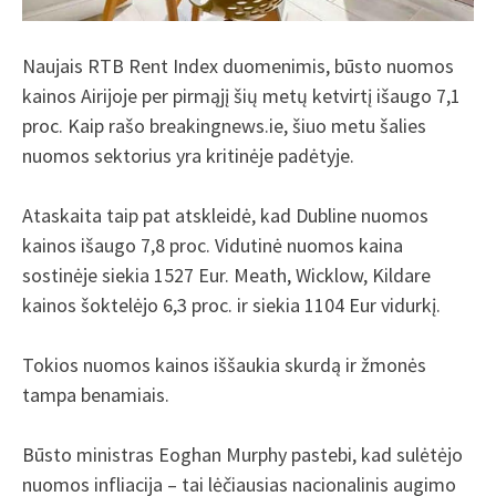
Naujais RTB Rent Index duomenimis, būsto nuomos
kainos Airijoje per pirmąjį šių metų ketvirtį išaugo 7,1
proc. Kaip rašo breakingnews.ie, šiuo metu šalies
nuomos sektorius yra kritinėje padėtyje.
Ataskaita taip pat atskleidė, kad Dubline nuomos
kainos išaugo 7,8 proc. Vidutinė nuomos kaina
sostinėje siekia 1527 Eur. Meath, Wicklow, Kildare
kainos šoktelėjo 6,3 proc. ir siekia 1104 Eur vidurkį.
Tokios nuomos kainos iššaukia skurdą ir žmonės
tampa benamiais.
Būsto ministras Eoghan Murphy pastebi, kad sulėtėjo
nuomos infliacija – tai lėčiausias nacionalinis augimo