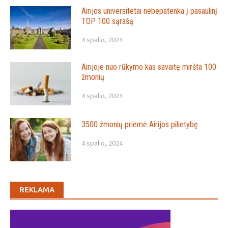
Airijos universitetai nebepatenka į pasaulinį
TOP 100 sąrašą
4 spalio, 2024
Airijoje nuo rūkymo kas savaitę miršta 100
žmonių
4 spalio, 2024
3500 žmonių priėmė Airijos pilietybę
4 spalio, 2024
REKLAMA