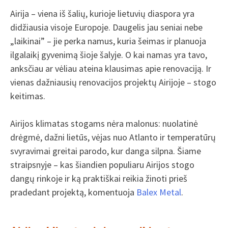
Airija – viena iš šalių, kurioje lietuvių diaspora yra
didžiausia visoje Europoje. Daugelis jau seniai nebe
„laikinai” – jie perka namus, kuria šeimas ir planuoja
ilgalaikį gyvenimą šioje šalyje. O kai namas yra tavo,
anksčiau ar vėliau ateina klausimas apie renovaciją. Ir
vienas dažniausių renovacijos projektų Airijoje – stogo
keitimas.
Airijos klimatas stogams nėra malonus: nuolatinė
drėgmė, dažni lietūs, vėjas nuo Atlanto ir temperatūrų
svyravimai greitai parodo, kur danga silpna. Šiame
straipsnyje – kas šiandien populiaru Airijos stogo
dangų rinkoje ir ką praktiškai reikia žinoti prieš
pradedant projektą, komentuoja
Balex Metal
.