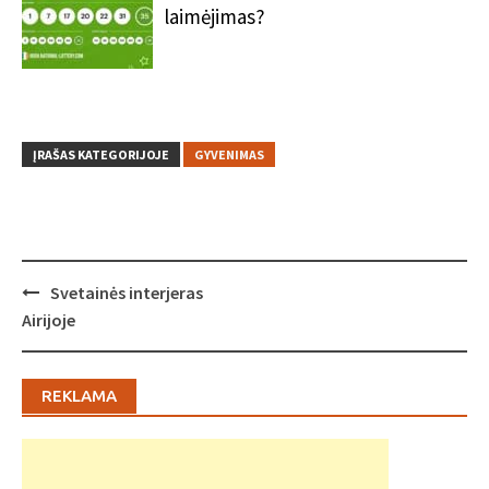
laimėjimas?
ĮRAŠAS KATEGORIJOJE
GYVENIMAS
Post
Svetainės interjeras
navigation
Airijoje
REKLAMA