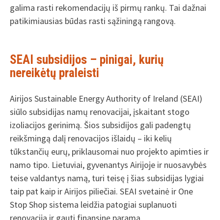
galima rasti rekomendacijų iš pirmų rankų. Tai dažnai
patikimiausias būdas rasti sąžiningą rangovą.
SEAI subsidijos – pinigai, kurių
nereikėtų praleisti
Airijos Sustainable Energy Authority of Ireland (SEAI)
siūlo subsidijas namų renovacijai, įskaitant stogo
izoliacijos gerinimą. Šios subsidijos gali padengtų
reikšmingą dalį renovacijos išlaidų – iki kelių
tūkstančių eurų, priklausomai nuo projekto apimties ir
namo tipo. Lietuviai, gyvenantys Airijoje ir nuosavybės
teise valdantys namą, turi teisę į šias subsidijas lygiai
taip pat kaip ir Airijos piliečiai. SEAI svetainė ir One
Stop Shop sistema leidžia patogiai suplanuoti
renovaciją ir gauti finansinę paramą.