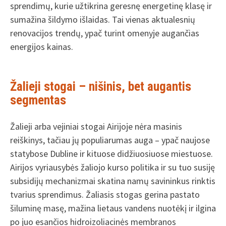
sprendimų, kurie užtikrina geresnę energetinę klasę ir
sumažina šildymo išlaidas. Tai vienas aktualesnių
renovacijos trendų, ypač turint omenyje augančias
energijos kainas.
Žalieji stogai – nišinis, bet augantis
segmentas
Žalieji arba vejiniai stogai Airijoje nėra masinis
reiškinys, tačiau jų populiarumas auga – ypač naujose
statybose Dubline ir kituose didžiuosiuose miestuose.
Airijos vyriausybės žaliojo kurso politika ir su tuo susiję
subsidijų mechanizmai skatina namų savininkus rinktis
tvarius sprendimus. Žaliasis stogas gerina pastato
šiluminę masę, mažina lietaus vandens nuotėkį ir ilgina
po juo esančios hidroizoliacinės membranos