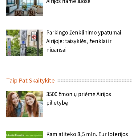
Airijos nameliuose
Parkingo ženklinimo ypatumai
Airijoje: taisyklės, ženklai ir
niuansai
Taip Pat Skaitykite
3500 žmonių priėmė Airijos
pilietybę
Kam atiteko 8,5 mln. Eur loterijos