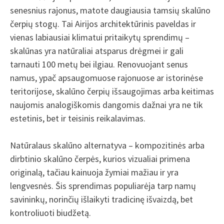
senesnius rajonus, matote daugiausia tamsių skalūno
čerpių stogų. Tai Airijos architektūrinis paveldas ir
vienas labiausiai klimatui pritaikytų sprendimų –
skalūnas yra natūraliai atsparus drėgmei ir gali
tarnauti 100 metų bei ilgiau. Renovuojant senus
namus, ypač apsaugomuose rajonuose ar istorinėse
teritorijose, skalūno čerpių išsaugojimas arba keitimas
naujomis analogiškomis dangomis dažnai yra ne tik
estetinis, bet ir teisinis reikalavimas.
Natūralaus skalūno alternatyva – kompozitinės arba
dirbtinio skalūno čerpės, kurios vizualiai primena
originalą, tačiau kainuoja žymiai mažiau ir yra
lengvesnės. Šis sprendimas populiarėja tarp namų
savininkų, norinčių išlaikyti tradicinę išvaizdą, bet
kontroliuoti biudžetą.