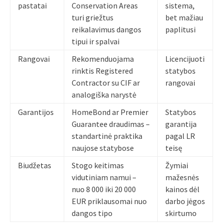
pastatai
Conservation Areas
sistema,
turi griežtus
bet mažiau
reikalavimus dangos
paplitusi
tipui ir spalvai
Rangovai
Rekomenduojama
Licencijuoti
rinktis Registered
statybos
Contractor su CIF ar
rangovai
analogiška narystė
Garantijos
HomeBond ar Premier
Statybos
Guarantee draudimas –
garantija
standartinė praktika
pagal LR
naujose statybose
teisę
Biudžetas
Stogo keitimas
Žymiai
vidutiniam namui –
mažesnės
nuo 8 000 iki 20 000
kainos dėl
EUR priklausomai nuo
darbo jėgos
dangos tipo
skirtumo