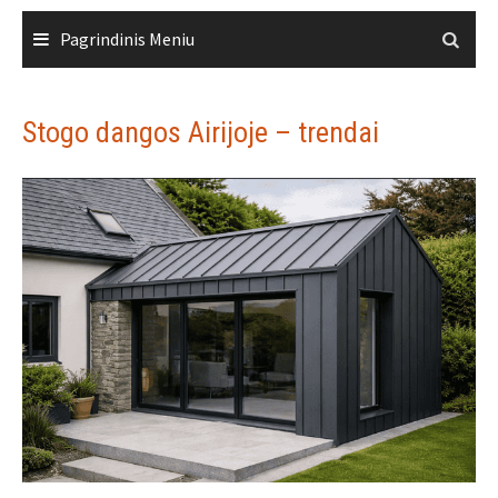
Skip
Pagrindinis Meniu
to
content
Stogo dangos Airijoje – trendai