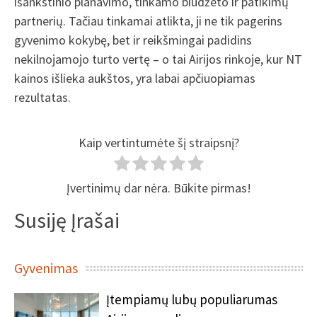
išankstinio planavimo, tinkamo biudžeto ir patikimų
partnerių. Tačiau tinkamai atlikta, ji ne tik pagerins
gyvenimo kokybę, bet ir reikšmingai padidins
nekilnojamojo turto vertę – o tai Airijos rinkoje, kur NT
kainos išlieka aukštos, yra labai apčiuopiamas
rezultatas.
Kaip vertintumėte šį straipsnį?
Įvertinimų dar nėra. Būkite pirmas!
Susiję Įrašai
Gyvenimas
Įtempiamų lubų populiarumas