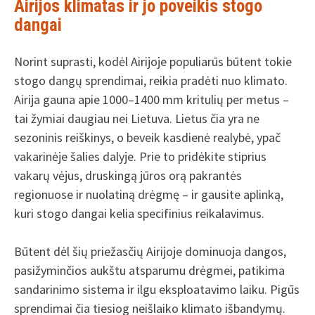
Airijos klimatas ir jo poveikis stogo
dangai
Norint suprasti, kodėl Airijoje populiarūs būtent tokie
stogo dangų sprendimai, reikia pradėti nuo klimato.
Airija gauna apie 1000–1400 mm kritulių per metus –
tai žymiai daugiau nei Lietuva. Lietus čia yra ne
sezoninis reiškinys, o beveik kasdienė realybė, ypač
vakarinėje šalies dalyje. Prie to pridėkite stiprius
vakarų vėjus, druskingą jūros orą pakrantės
regionuose ir nuolatiną drėgmę – ir gausite aplinką,
kuri stogo dangai kelia specifinius reikalavimus.
Būtent dėl šių priežasčių Airijoje dominuoja dangos,
pasižyminčios aukštu atsparumu drėgmei, patikima
sandarinimo sistema ir ilgu eksploatavimo laiku. Pigūs
sprendimai čia tiesiog neišlaiko klimato išbandymų.