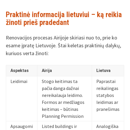
Praktinė informacija lietuviui – ką reikia
žinoti prieš pradedant
Renovacijos procesas Airijoje skiriasi nuo to, prie ko
esame įpratę Lietuvoje. Štai keletas praktinių dalykų,
kuriuos verta žinoti:
Aspektas
Airija
Lietuva
Leidimai
Stogo keitimas ta
Paprastai
pačia danga dažnai
reikalingas
nereikalauja leidimo.
statybos
Formos ar medžiagos
leidimas ar
keitimas – būtinas
pranešimas
Planning Permission
Apsaugomi
Listed buildings ir
Analogiška