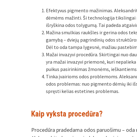
Efektyvus pigmento mažinimas. Aleksandrit
dėmėms mažinti. Ši technologija tikslingai 
išryškina odos tolygumą. Tai padeda atgaivint
Mažina smulkias raukšles ir gerina odos teks
gamybą – dviejų pagrindinių odos struktūro
Dėl to oda tampa lygesnė, mažiau pastebimo
Mažai invazyvi procedūra. Skirtingai nuo da
yra mažai invazyvi priemonė, kuri nepalieka 
puikus pasirinkimas žmonėms, ieškantiems 
Tinka įvairioms odos problemoms. Aleksandrit
odos problemas: nuo pigmento dėmių iki išsi
spręsti kelias estetines problemas.
Kaip vyksta procedūra?
Procedūra pradedama odos paruošimu – oda n