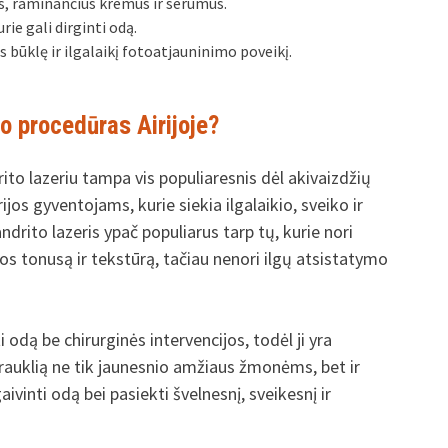
s, raminančius kremus ir serumus.
ie gali dirginti odą.
s būklę ir ilgalaikį fotoatjauninimo poveikį.
io procedūras Airijoje?
ito lazeriu tampa vis populiaresnis dėl akivaizdžių
jos gyventojams, kurie siekia ilgalaikio, sveiko ir
drito lazeris ypač populiarus tarp tų, kurie nori
s tonusą ir tekstūrą, tačiau nenori ilgų atsistatymo
 odą be chirurginės intervencijos, todėl ji yra
trauklią ne tik jaunesnio amžiaus žmonėms, bet ir
inti odą bei pasiekti švelnesnį, sveikesnį ir