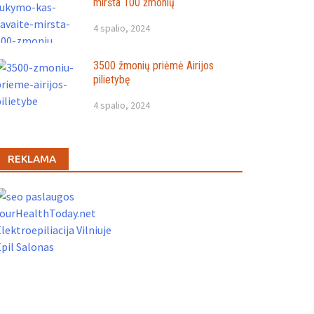
miršta 100 žmonių
4 spalio, 2024
3500 žmonių priėmė Airijos
pilietybę
4 spalio, 2024
REKLAMA
YourHealthToday.net
lektroepiliacija Vilniuje
pil Salonas