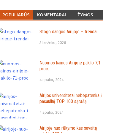
POPULIARŪS
KOMENTARAI
ŽYMOS
Stogo dangos Airijoje – trendai
5 birželio, 2026
Nuomos kainos Airijoje pakilo 7,1
proc.
4 spalio, 2024
Airijos universitetai nebepatenka į
pasaulinį TOP 100 sąrašą
4 spalio, 2024
Airijoje nuo rūkymo kas savaitę