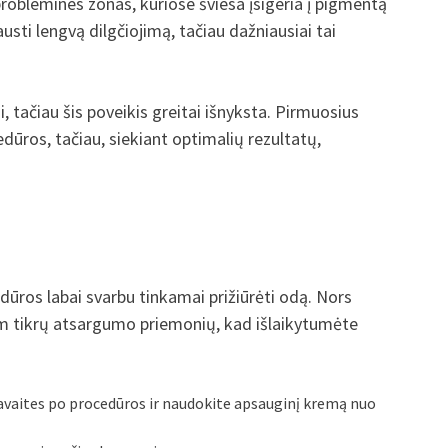
problemines zonas, kuriose šviesa įsigeria į pigmentą
sti lengvą dilgčiojimą, tačiau dažniausiai tai
, tačiau šis poveikis greitai išnyksta. Pirmuosius
dūros, tačiau, siekiant optimalių rezultatų,
ūros labai svarbu tinkamai prižiūrėti odą. Nors
tam tikrų atsargumo priemonių, kad išlaikytumėte
 savaites po procedūros ir naudokite apsauginį kremą nuo