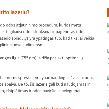
ito lazeriu?
eido odos atjauninimo procedūra, kurios metu
ekti giliausi odos sluoksniai ir pagerintas odos
zerio spindulys yra ypatingas tuo, kad tiksliai veikia
plinkiniuose audiniuose.
 bangos ilgis (755 nm) leidžia pasiekti optimalių
oblemoms spręsti ir yra ypač naudingas šviesiai odai,
 spalva. Be to, šis lazeris gali būti naudojamas ir
ų išsiplėtimas ir odos paviršiaus nelygumai.