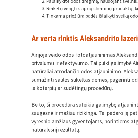
Palaikykite odos drėgmę, naudojant švelniu
Reikėtų vengti stiprių cheminų produktų, kur
Tinkama priežiūra padės išlaikyti sveiką odo
Ar verta rinktis Aleksandrito lazer
Airijoje veido odos fotoatjauninimas Aleksandr
privalumų ir efektyvumo. Tai puiki galimybė Airi
natūraliai atrodančio odos atjauninimo. Aleksan
sumažinti saulės sukeltas dėmes, pagerinti odo
laikotarpių ar sudėtingų procedūrų.
Be to, ši procedūra suteikia galimybę atjauninti
saugesnė ir mažiau rizikinga. Tai padaro ją pa
vyresnio amžiaus gyventojams, norintiems atgaiv
natūralesnį rezultatą.