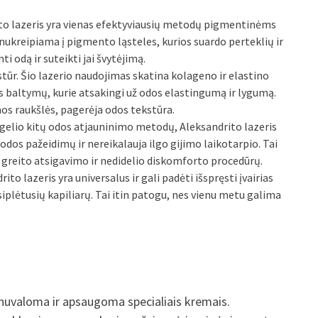
o lazeris yra vienas efektyviausių metodų pigmentinėms
nukreipiama į pigmento ląsteles, kurios suardo perteklių ir
i odą ir suteikti jai švytėjimą.
tūr. Šio lazerio naudojimas skatina kolageno ir elastino
s baltymų, kurie atsakingi už odos elastingumą ir lygumą.
s raukšlės, pagerėja odos tekstūra.
ugelio kitų odos atjauninimo metodų, Aleksandrito lazeris
odos pažeidimų ir nereikalauja ilgo gijimo laikotarpio. Tai
greito atsigavimo ir nedidelio diskomforto procedūrų.
o lazeris yra universalus ir gali padėti išspręsti įvairias
plėtusių kapiliarų. Tai itin patogu, nes vienu metu galima
uvaloma ir apsaugoma specialiais kremais.