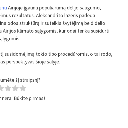
eriu
Airijoje įgauna populiarumą dėl jo saugumo,
bimus rezultatus. Aleksandrito lazeris padeda
a odos struktūrą ir suteikia švytėjimą be didelio
Airijos klimato sąlygomis, kur odai tenka susidurti
sąlygomis.
ntį susidomėjimą tokio tipo procedūromis, o tai rodo,
ias perspektyvas šioje šalyje.
tumėte šį straipsnį?
r nėra. Būkite pirmas!