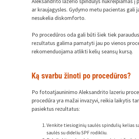
Aleksandrito lazerio spindulys nukreipiamas į 
ar kraujagysles. Gydymo metu pacientas gali jau
nesukelia diskomforto.
Po procedūros oda gali būti šiek tiek paraudusi
rezultatus galima pamatyti jau po vienos proce
rekomenduojama atlikti kelių seansų kursą.
Ką svarbu žinoti po procedūros?
Po fotoatjauninimo Aleksandrito lazeriu proced
procedūra yra mažai invazyvi, reikia laikytis 
pasiektus rezultatus:
Venkite tiesioginių saulės spindulių kelias
saulės su dideliu SPF rodikliu.