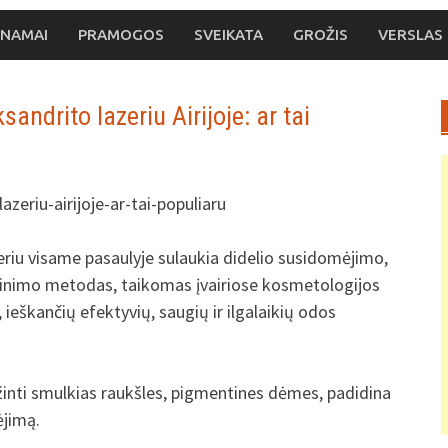
NAMAI
PRAMOGOS
SVEIKATA
GROŽIS
VERSLAS
ndrito lazeriu Airijoje: ar tai
riu visame pasaulyje sulaukia didelio susidomėjimo,
auninimo metodas, taikomas įvairiose kosmetologijos
 ieškančių efektyvių, saugių ir ilgalaikių odos
nti smulkias raukšles, pigmentines dėmes, padidina
ėjimą.