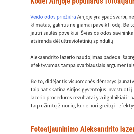
Kodėl Airijoje populiarus fotoatja
Veido odos priežiūra
Airijoje yra ypač svarbi, 
klimatas, galintis neigiamai paveikti odą. Be t
jautri saulės poveikiui. Šviesios odos savinin
atsiranda dėl ultravioletinių spindulių.
Aleksandrito lazerio naudojimas padeda išspr
efektyvumas tampa svarbiausiais argumentais
Be to, didėjantis visuomenės dėmesys jaunatvi
taip pat skatina Airijos gyventojus investuoti
lazerio procedūros rezultatai yra ilgalaikiai ir 
tarp užimtų žmonių, kurie nori greitų ir efekt
Fotoatjauninimo Aleksandrito lazer