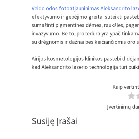
Veido odos fotoatjauninimas Aleksandrito laz
efektyvumo ir gebėjimo greitai suteikti paste
sumažinti pigmentines dėmes, raukšles, pagerin
invazyvumo. Be to, procedūra yra ypač tinkama 
su drėgnomis ir dažnai besikeičiančiomis oro 
Airijos kosmetologijos klinikos pastebi didėja
kad Aleksandrito lazerio technologija turi puik
Kaip vertin
Įvertinimų da
Susiję Įrašai