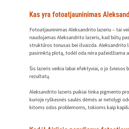
Kas yra fotoatjauninimas Aleksandr
Fotoatjauninimas Aleksandrito lazeriu – tai v
naudojamas Aleksandrito lazeris, kad būtų pasi
struktūros tonusas bei išvaizda. Aleksandrito la
pasirinktą plotą, todėl oda nėra pažeidžiama a
Šis lazeris veikia labai efektyviai, o jo šviesos
rezultatų.
Aleksandrito lazeris puikiai tinka pigmento pr
kurioje ryškesnės saulės dėmės ar netolygi odos
kitoms odos problemoms, tokioms kaip kapiliar