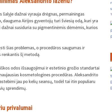
uninimas Aleksandrito lazeriu?
nes šalyje dažnai vyrauja drėgnas, permainingas
o, dauguma Airijos gyventojų turi šviesią odą, kuri yra
kai dažnai susiduria su pigmentinėmis dėmėmis, kurios
ęsti šias problemas, o procedūros saugumas ir
 renkantis šį metodą.
škos odos išsaugojimui ir estetinio grožio standartai
 į naujausias kosmetologines procedūras. Aleksandrito
pastebimi jau po kelių seansų, todėl tai itin populiaru
E
yvių sprendimų.
E
iu privalumai