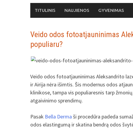
Skip
TITULINIS
NAUJIENOS
GYVENIMAS
to
content
Veido odos fotoatjauninimas Aleksa
populiaru?
Veido odos fotoatjauninimas Aleksandrito laze
ir Airija nėra išimtis. Šis modernus odos atj
klinikose, tampa vis populiaresnis tarp žmonių,
atgaivinimo sprendimų.
Pasak
Bella Derma
ši procedūra padeda sumaži
odos elastingumą ir skatina bendrą odos švyt